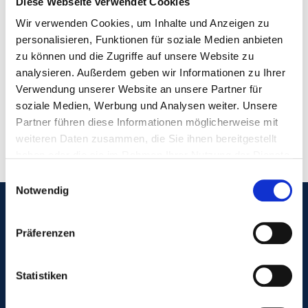
Diese Webseite verwendet Cookies
Wir verwenden Cookies, um Inhalte und Anzeigen zu
personalisieren, Funktionen für soziale Medien anbieten
zu können und die Zugriffe auf unsere Website zu
analysieren. Außerdem geben wir Informationen zu Ihrer
Verwendung unserer Website an unsere Partner für
soziale Medien, Werbung und Analysen weiter. Unsere
Partner führen diese Informationen möglicherweise mit
weiteren Daten zusammen, die Sie ihnen bereitgestellt
haben oder die sie im Rahmen Ihrer Nutzung der Dienste
gesammelt haben.
Einwilligungsauswahl
Notwendig
Präferenzen
Kontaktieren Sie uns
Rybarczyk GmbH & Co. KG
Ostdamm 145
Statistiken
48249 Dülmen