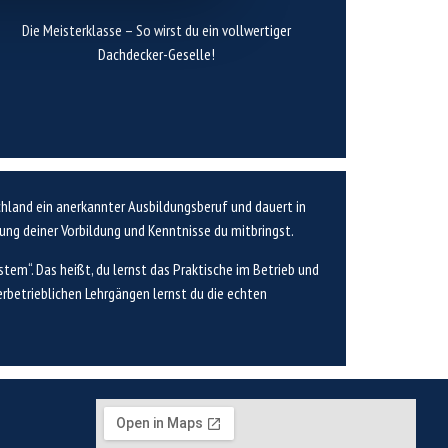
Dachdeckerhandwerks.
Die Meisterklasse – So wirst du ein vollwertiger
Projekte und lernst die Königsdisziplinen des
ein Geselle, übernimmst Verantwortung für komplexe
Dachdecker-Geselle!
gesamtes Wissen zusammen. Du arbeitest fast wie
Im letzten Jahr der Ausbildung bringst du dein
chland ein anerkannter Ausbildungsberuf und dauert in
igung deiner Vorbildung und Kenntnisse du mitbringst.
tem“. Das heißt, du lernst das Praktische im Betrieb und
erbetrieblichen Lehrgängen lernst du die echten