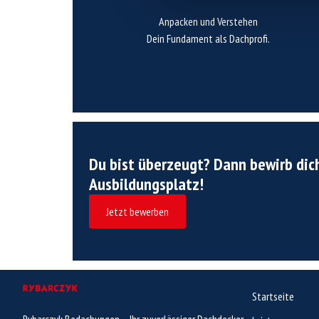
professionell.
Anpacken und Verstehen
man auf der Baustelle arbeitet – sicher, effizient und
Dein Fundament als Dachprofi.
jeder Dachdecker beherrschen muss. Wir zeigen dir, wie
Im ersten Ausbildungsjahr lernst du die Basics, die
Du bist überzeugt? Dann bewirb dic
Ausbildungsplatz!
Jetzt bewerben
Startseite
Rybarczyk Bedachungen – Ihr zuverlässiger Dachdecker-