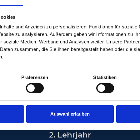
Als Dachdecker (m/w/d) schaffst du Wer
Cookies
Wir bilden dich nicht nur aus, wir mac
hervorragenden Karrierechancen.
nhalte und Anzeigen zu personalisieren, Funktionen für soziale
Website zu analysieren. Außerdem geben wir Informationen zu I
Sichere dir deinen Ausbildungsplatz
r soziale Medien, Werbung und Analysen weiter. Unsere Partner
 Daten zusammen, die Sie ihnen bereitgestellt haben oder die s
Jetzt bewerben
n.
Präferenzen
Statistiken
Auswahl erlauben
Mehr erfahren
2. Lehrjahr