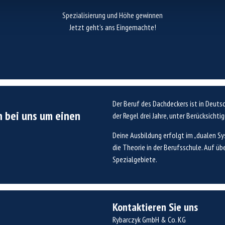
Dachdeckerhandwerks kennen.
Spezialisierung und Höhe gewinnen
lernst die verschiedenen Spezialgebiete des
Jetzt geht’s ans Eingemachte!
zweiten Jahr wirst du selbstständiger und
Nach den Basics geht es in die Tiefe! Im
Der Beruf des Dachdeckers ist in Deuts
h bei uns um einen
der Regel drei Jahre, unter Berücksicht
Deine Ausbildung erfolgt im „dualen Sys
die Theorie in der Berufsschule. Auf üb
Spezialgebiete.
Kontaktieren Sie uns
Rybarczyk GmbH & Co. KG