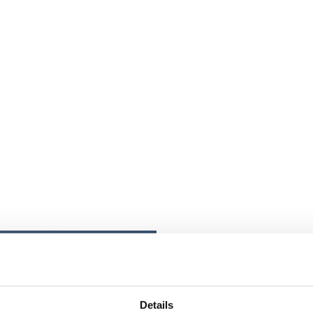
Hey du! Bist du bereit f
Du suchst eine abwechslungsreiche Her
uns genau richtig. Wir bei
Rybarczyk B
Nachwuchskräfte, die Freude an handwe
Details