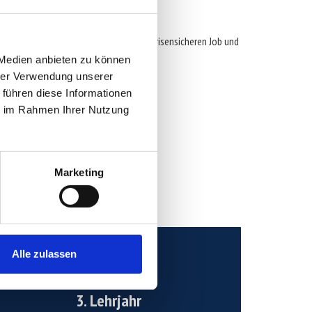
te, die bleiben.
hen dich zum Top-Handwerker mit einem krisensicheren Job und
 Medien anbieten zu können
hrer Verwendung unserer
 für August 2026!
 führen diese Informationen
ie im Rahmen Ihrer Nutzung
Marketing
Alle zulassen
Mehr erfahren
3. Lehrjahr